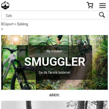
BCsport
>
Sykling
>
Ny modell:
SMUGGLER
Se de første bildene!
ARKIV: