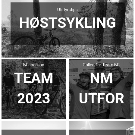
Utstyrstips
HØSTSYKLING
BCsport.no
Pallen for Team BC
TEAM
NM
2023
UTFOR