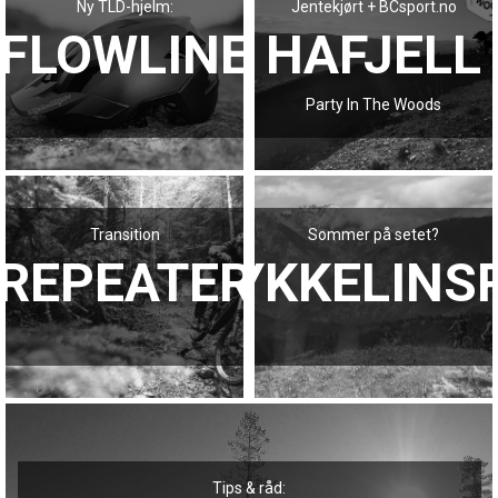
Ny TLD-hjelm:
Jentekjørt + BCsport.no
FLOWLINE
HAFJELL
Party In The Woods
Transition
Sommer på setet?
REPEATER
SYKKELINS
Tips & råd: