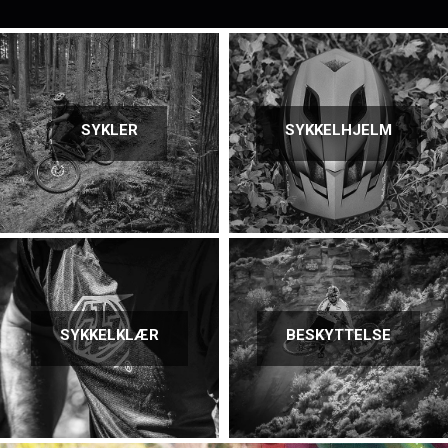
SYKLER
SYKKELHJELM
SYKKELKLÆR
BESKYTTELSE