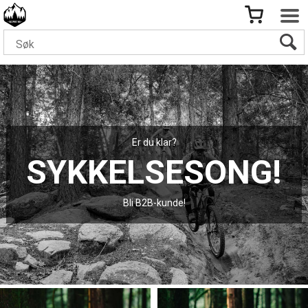
Er du klar?
SYKKELSESONG!
Bli B2B-kunde!