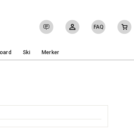
FAQ
Logg inn
Ofte stilte spørsmål
board
Ski
Merker