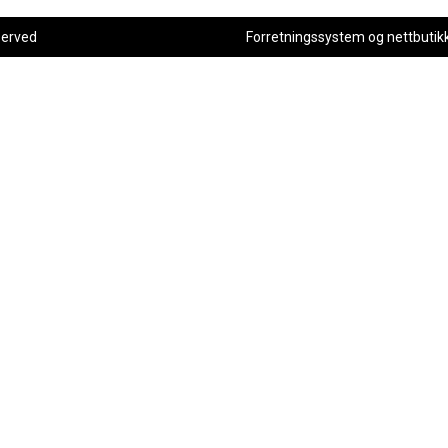
served
Forretningssystem
og
nettbutik