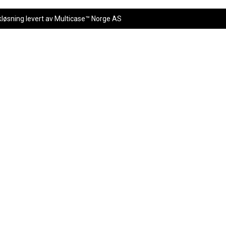
kløsning
levert av
Multicase™ Norge AS