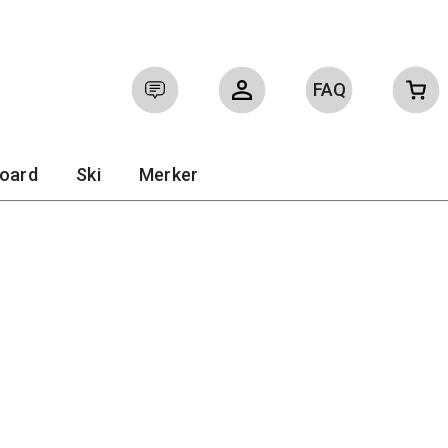
FAQ
Logg inn
Ofte stilte spørsmål
board
Ski
Merker