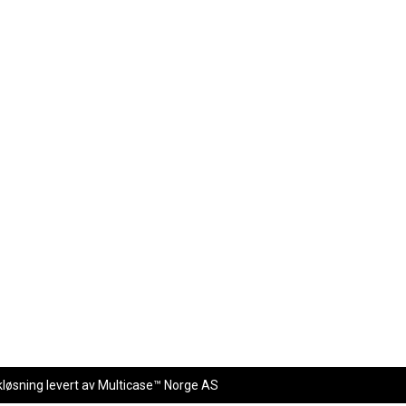
kløsning
levert av
Multicase™ Norge AS