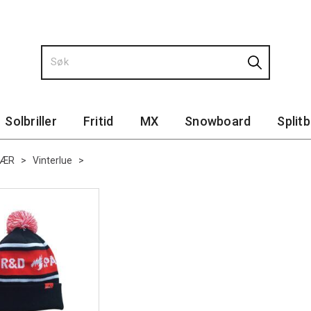
Solbriller
Fritid
MX
Snowboard
Split
LÆR
>
Vinterlue
>