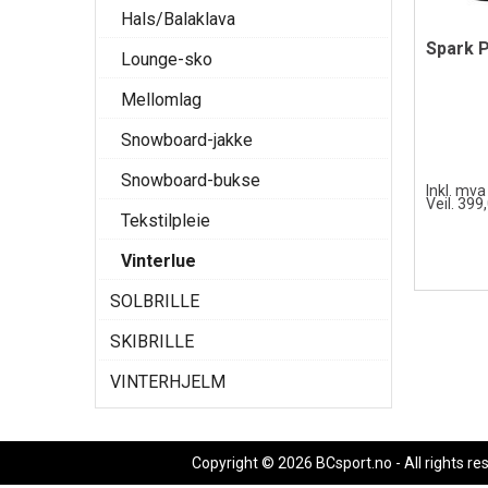
Hals/Balaklava
Lounge-sko
Mellomlag
Snowboard-jakke
Snowboard-bukse
Inkl. mva
Veil. 399
Tekstilpleie
Vinterlue
SOLBRILLE
SKIBRILLE
VINTERHJELM
Copyright © 2026 BCsport.no - All rights re