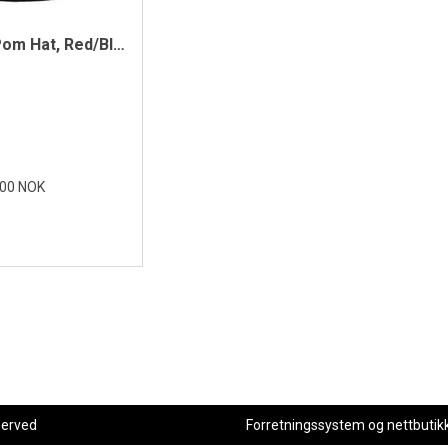
Spark Pom Hat, Red/Black
,00 NOK
served
Forretningssystem
og
nettbutik