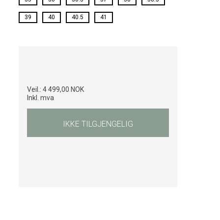
39
40
40.5
41
Veil.:
4 499,00 NOK
Inkl. mva
IKKE TILGJENGELIG