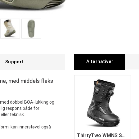
Alternativer
Support
me, med middels fleks
 med dobbel BOA-lukking og
elig respons både for
eller teknisk.
sform, kan innerstøvel også
ThirtyTwo WMNS STW Double BOA Boots