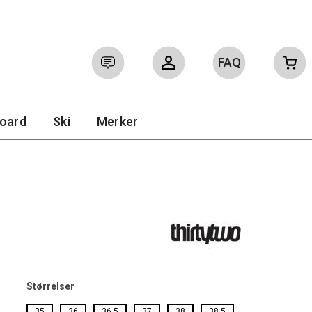
FAQ
Logg inn
Ofte stilte spørsmål
board
Ski
Merker
Størrelser
35
36
36.5
37
38
38.5