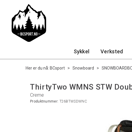
Sykkel
Verksted
Her er du nå:
BCsport
>
Snowboard
>
SNOWBOARDB
ThirtyTwo WMNS STW Doub
Creme
Produktnummer:
T26BTWSDWNC