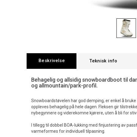
Beskrivelse
Teknisk info
Behagelig og allsidig snowboardboot til da
og allmountain/park-profil.
Snowboardstøvelen har god demping, er enkel å bruke
oppleves behagelig på hele dagen. Fleksen gir tilstrekk
nybegynnere og viderekomne kjørere, uten å bli for stiv 
I tillegg til dobbel BOA-lukking med finjustering av pas
varmeformes for individuell tilpasning.