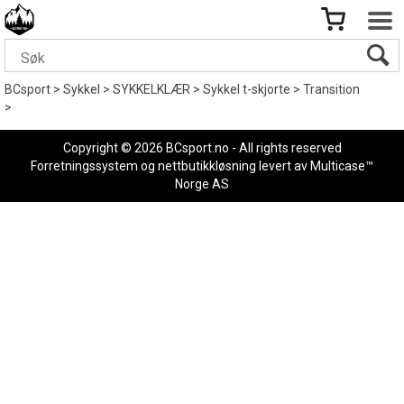
BCsport
>
Sykkel
>
SYKKELKLÆR
>
Sykkel t-skjorte
>
Transition
>
Copyright © 2026 BCsport.no - All rights reserved
Forretningssystem
og
nettbutikkløsning
levert av
Multicase™
Norge AS