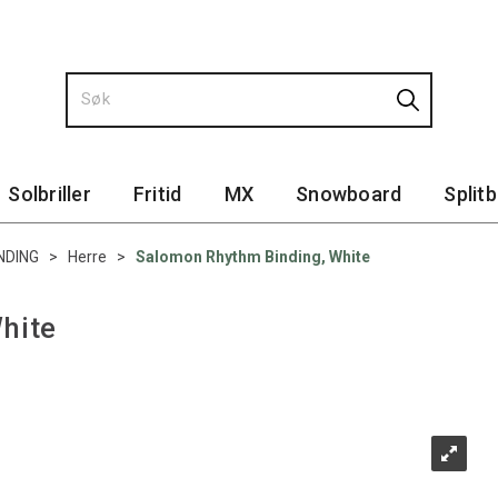
Solbriller
Fritid
MX
Snowboard
Split
NDING
>
Herre
>
Salomon Rhythm Binding, White
hite