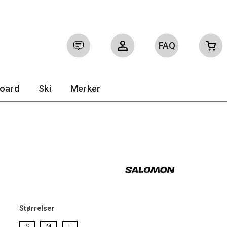
FAQ
Logg inn
Ofte stilte spørsmål
board
Ski
Merker
Størrelser
S
M
L