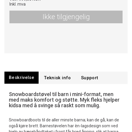
Inkl. mva
Ikke tilgjengelig
Beskrivelse
Teknisk info
Support
Snowboardstøvel til barn i mini-format, men
med maks komfort og støtte. Myk fleks hjelper
kidsa med å svinge så raskt som mulig.
Snowboardboots til de aller minste barna; kan de gå, kan de
også kjøre brett. Barnestøvelen har èn-lagsdesign som ved
hjelp av bærehåndtaket i front får bred åpning, slik at barna