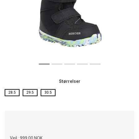
Størrelser
28.5
29.5
30.5
Veil.:
999,00 NOK