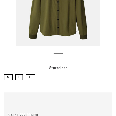
Størrelser
M
L
XL
Veil.:
1 799,00 NOK