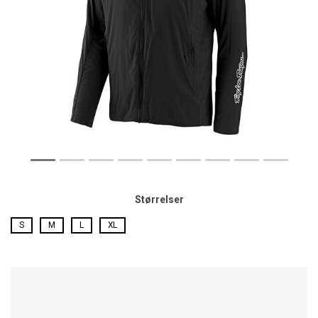
Størrelser
S
M
L
XL