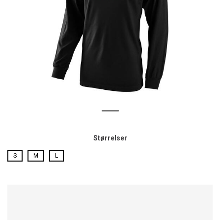
Størrelser
S
M
L