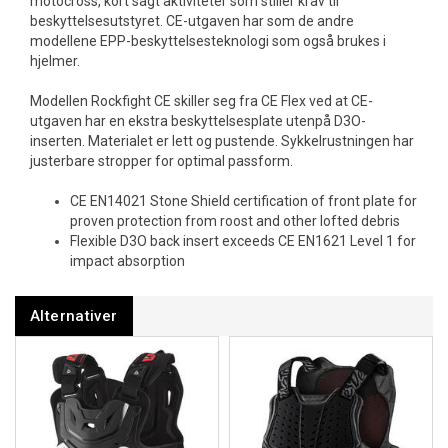
motocross, kort sagt aktiviteter som stiller krav til
beskyttelsesutstyret. CE-utgaven har som de andre
modellene EPP-beskyttelsesteknologi som også brukes i
hjelmer.
Modellen Rockfight CE skiller seg fra CE Flex ved at CE-
utgaven har en ekstra beskyttelsesplate utenpå D3O-
inserten. Materialet er lett og pustende. Sykkelrustningen har
justerbare stropper for optimal passform.
CE EN14021 Stone Shield certification of front plate for
proven protection from roost and other lofted debris
Flexible D3O back insert exceeds CE EN1621 Level 1 for
impact absorption
Alternativer