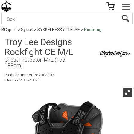
BCsport
>
Sykkel
>
SYKKELBESKYTTELSE
>
Rustning
Troy Lee Designs
Rockfight CE M/L
Chest Protector, M/L (168-
188cm)
Produktnummer:
584003003
EAN:
887202321078