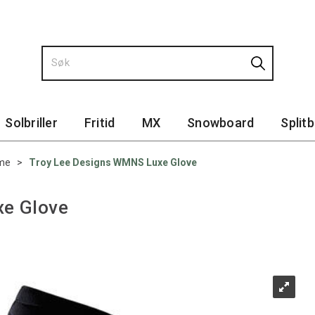
Solbriller
Fritid
MX
Snowboard
Split
me
>
Troy Lee Designs WMNS Luxe Glove
xe Glove