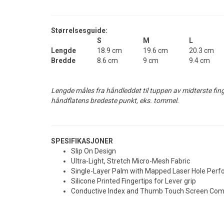
Størrelsesguide:
S
M
L
Lengde
18.9 cm
19.6 cm
20.3 cm
Bredde
8.6 cm
9 cm
9.4 cm
Lengde måles fra håndleddet til tuppen av midterste fin
håndflatens bredeste punkt, eks. tommel.
SPESIFIKASJONER
Slip On Design
Ultra-Light, Stretch Micro-Mesh Fabric
Single-Layer Palm with Mapped Laser Hole Perfo
Silicone Printed Fingertips for Lever grip
Conductive Index and Thumb Touch Screen Compa