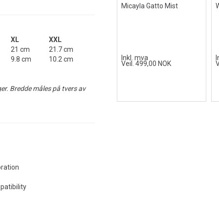
Micayla Gatto Mist
W
XL
XXL
21 cm
21.7 cm
Inkl. mva
I
9.8 cm
10.2 cm
Veil. 499,00 NOK
V
ger. Bredde måles på tvers av
ration
tibility