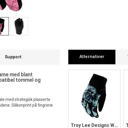
Alternativer
Support
dame med blant
patibel tommel og
ale med strategisk plasserte
ndene. Silikonprint på fingrene
Troy Lee Designs WMNS Luxe Glove