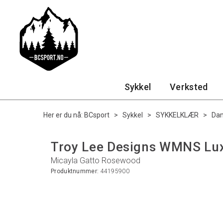
Sykkel
Verksted
Her er du nå:
BCsport
>
Sykkel
>
SYKKELKLÆR
>
Da
Troy Lee Designs WMNS Lu
Micayla Gatto Rosewood
Produktnummer:
44195900