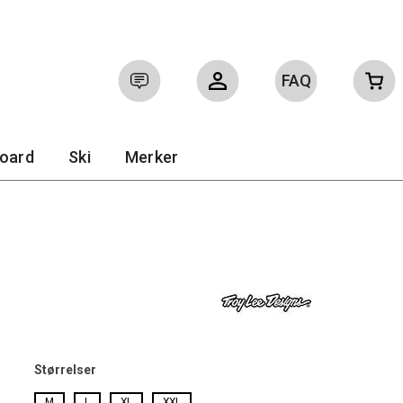
FAQ
Logg inn
Ofte stilte spørsmål
board
Ski
Merker
Størrelser
M
L
XL
XXL