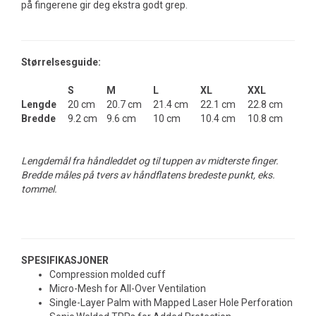
på fingerene gir deg ekstra godt grep.
Størrelsesguide:
S
M
L
XL
XXL
Lengde
20 cm
20.7 cm
21.4 cm
22.1 cm
22.8 cm
Bredde
9.2 cm
9.6 cm
10 cm
10.4 cm
10.8 cm
Lengdemål fra håndleddet og til tuppen av midterste finger.
Bredde måles på tvers av håndflatens bredeste punkt, eks.
tommel.
SPESIFIKASJONER
Compression molded cuff
Micro-Mesh for All-Over Ventilation
Single-Layer Palm with Mapped Laser Hole Perforation