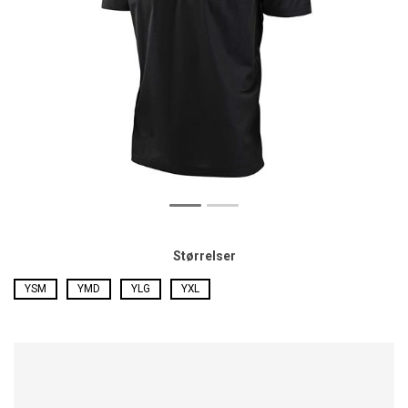
Størrelser
YSM
YMD
YLG
YXL