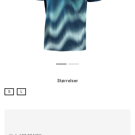
Størrelser
S
L