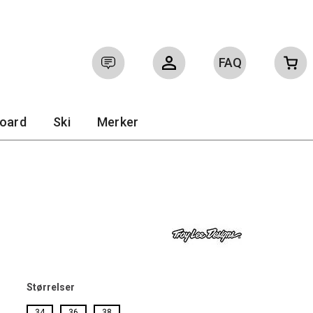
FAQ
Logg inn
Ofte stilte spørsmål
board
Ski
Merker
Størrelser
34
36
38