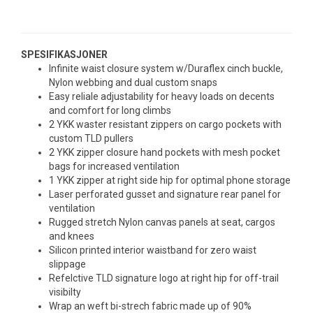
SPESIFIKASJONER
Infinite waist closure system w/Duraflex cinch buckle,
Nylon webbing and dual custom snaps
Easy reliale adjustability for heavy loads on decents
and comfort for long climbs
2 YKK waster resistant zippers on cargo pockets with
custom TLD pullers
2 YKK zipper closure hand pockets with mesh pocket
bags for increased ventilation
1 YKK zipper at right side hip for optimal phone storage
Laser perforated gusset and signature rear panel for
ventilation
Rugged stretch Nylon canvas panels at seat, cargos
and knees
Silicon printed interior waistband for zero waist
slippage
Refelctive TLD signature logo at right hip for off-trail
visibilty
Wrap an weft bi-strech fabric made up of 90%