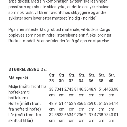
arbeidsklær. Med sin kombinasjon av tekniske løsninger,
passform og robuste slitestyrke, er dette en sykkelbukse
som nok raskt vil bli en favoritt hos stibyggere og andre
syklister som lever etter mottoet "no dig - no ride".
Pga. mer slitesterkt og robust materiale, vil Ruckus Cargo
oppleves som noe mindre i størrelsene enn f. eks. ordinær
Ruckus-modell. Vi anbefaler derfor å gå opp én størrelse.
STØRRELSESGUIDE:
Str.
Str.
Str.
Str.
Str.
Str.
Str.
Målepunkt
28
30
32
34
36
38
40
Midje (målt i front fra
38.73
41.27
43.81
46.36
48.9
51.44
53.98
hoftekam til
cm
cm
cm
cm
cm
cm
cm
hoftekam)
Hofte (målt i front
48.9
51.44
53.98
56.52
59.05
61.59
64.14
fra hofte til hofte)
cm
cm
cm
cm
cm
cm
cm
Lår (mål i front fra
32.38
33.66
34.92
36.2
37.47
38.73
40.01
skritt ut til lår)
cm
cm
cm
cm
cm
cm
cm