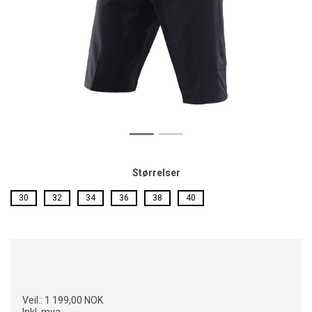
Størrelser
30
32
34
36
38
40
Veil.:
1 199,00 NOK