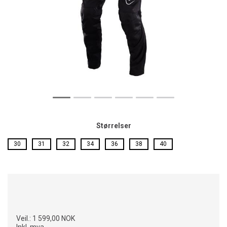
Størrelser
30
31
32
34
36
38
40
Veil.:
1 599,00 NOK