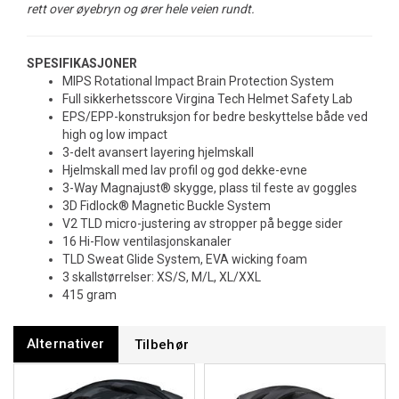
rett over øyebryn og ører hele veien rundt.
SPESIFIKASJONER
MIPS Rotational Impact Brain Protection System
Full sikkerhetsscore Virgina Tech Helmet Safety Lab
EPS/EPP-konstruksjon for bedre beskyttelse både ved
high og low impact
3-delt avansert layering hjelmskall
Hjelmskall med lav profil og god dekke-evne
3-Way Magnajust® skygge, plass til feste av goggles
3D Fidlock® Magnetic Buckle System
V2 TLD micro-justering av stropper på begge sider
16 Hi-Flow ventilasjonskanaler
TLD Sweat Glide System, EVA wicking foam
3 skallstørrelser: XS/S, M/L, XL/XXL
415 gram
Alternativer
Tilbehør