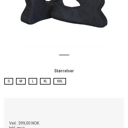
Størrelser
S
M
L
XL
XXL
Veil.:
399,00 NOK