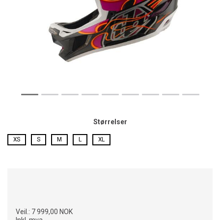
Størrelser
XS
S
M
L
XL
Veil.:
7 999,00 NOK