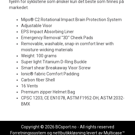
hjelm for syklistene som ønsker kun det beste som finnes på
markedet.
Mips® C2 Rotational Impact Brain Protection System
Adjustable Visor
EPS Impact Absorbing Liner
Emergency Removal "3D" Cheek Pads
Removable, washable, snap-in comfort liner with
moisture-wicking materials
Weight: 100 grams
Super light Titanium D-Ring Buckle
Smart shear Breakaway Visor Screw
Ionic® fabric Comfort Padding
Carbon fiber Shell
16 Vents
Premium zipper Helmet Bag
CPSC 1203, CE EN1078, ASTM F1952-DH, ASTM 2032-
BMX
Copyright © 2026 BCsport.no - All rights reserved
Forretningssystem
og
nettbutikkløsning
levert av
Multicase™