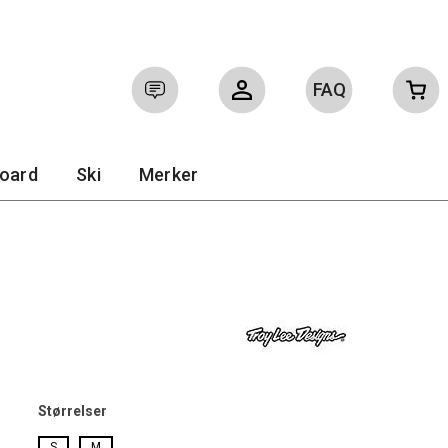
FAQ
Logg inn
Ofte stilte spørsmål
board
Ski
Merker
Størrelser
S
M