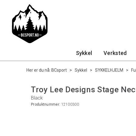
Sykkel
Verksted
Her er du nå:
BCsport
>
Sykkel
>
SYKKELHJELM
>
Fu
Troy Lee Designs Stage Nec
Black
Produktnummer:
12100300