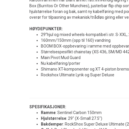
Karbonrammen har blant annet fått innvendig lagring
Box (Burritos Or Other Munchies), justerbar flip chip som
hjulstørrelse foran og bak, samt ny kabelføring med po
overør for tilpasning av mekanisk/trådløs giring eller 
HØYDEPUNKTER:
29”hjul og mixed wheels-kompatibel i str. S-XXL, 2
160mm/150mm (opp til 160) vandring
BOOM BOX-oppbevaring i ramme med oppbevar
Størrelsespesifikt chainstay (XS 436, SM/MD 44
Main Pivot Mud Guard
Nu kabelføring/porter
Shimano XT-komponenter og XT 4-piston brems
Rockshox Ultimate Lyrik og Super Deluxe
SPESIFIKASJONER:
Ramme
: Sentinel Carbon 150mm
Hjulstørrelse
: 29" (X-Small 27.5")
Bakdemper
: RockShox Super Deluxe Ultimate