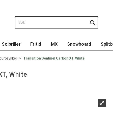
Solbriller
Fritid
MX
Snowboard
Split
durosykkel
>
Transition Sentinel Carbon XT, White
XT, White