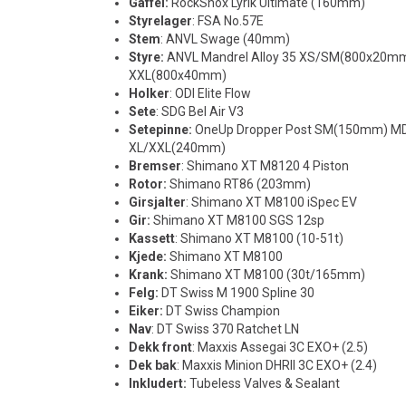
Gaffel:
RockShox Lyrik Ultimate (160mm)
Styrelager
: FSA No.57E
Stem
: ANVL Swage (40mm)
Styre:
ANVL Mandrel Alloy 35 XS/SM(800x20
XXL(800x40mm)
Holker
: ODI Elite Flow
Sete
: SDG Bel Air V3
Setepinne:
OneUp Dropper Post SM(150mm) 
XL/XXL(240mm)
Bremser
: Shimano XT M8120 4 Piston
Rotor:
Shimano RT86 (203mm)
Girsjalter
: Shimano XT M8100 iSpec EV
Gir:
Shimano XT M8100 SGS 12sp
Kassett
: Shimano XT M8100 (10-51t)
Kjede:
Shimano XT M8100
Krank:
Shimano XT M8100 (30t/165mm)
Felg:
DT Swiss M 1900 Spline 30
Eiker:
DT Swiss Champion
Nav
: DT Swiss 370 Ratchet LN
Dekk front
: Maxxis Assegai 3C EXO+ (2.5)
Dek bak
: Maxxis Minion DHRII 3C EXO+ (2.4)
Inkludert:
Tubeless Valves & Sealant