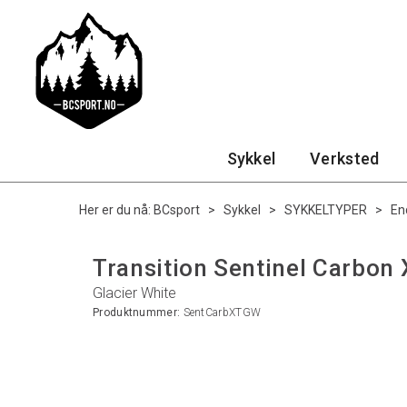
Sykkel
Verksted
Her er du nå:
BCsport
>
Sykkel
>
SYKKELTYPER
>
En
Transition Sentinel Carbon 
Glacier White
Produktnummer:
SentCarbXTGW