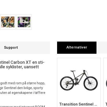
Alternativer
Support
tinel Carbon XT en sti-
le syklister, uansett
r godt med rom på større hopp,
ir Sentinel den livlige, sporty
 uten at egenskapene i tøffere
Transition Sentinel Alloy Deore, Grey