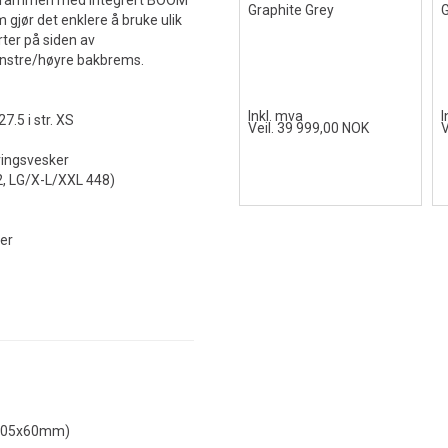
 i rammen med integrert BOOM
Graphite Grey
G
 gjør det enklere å bruke ulik
rter på siden av
venstre/høyre bakbrems.
Inkl. mva
I
7.5 i str. XS
Veil. 39 999,00 NOK
V
ingsvesker
2, LG/X-L/XXL 448)
er
 (205x60mm)