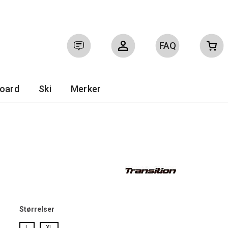
FAQ
Logg inn
Ofte stilte spørsmål
board
Ski
Merker
Størrelser
L
XL