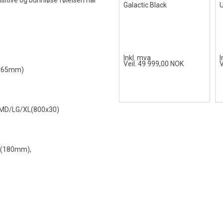
sitive og bunnløse følelsen når
Galactic Black
U
Inkl. mva
I
Veil. 49 999,00 NOK
V
05x65mm)
 MD/LG/XL(800x30)
D(180mm),