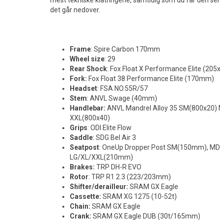
mest tekniske klatringene, samtidig som du får den sen
det går nedover.
Frame
: Spire Carbon 170mm
Wheel size
: 29
Rear Shock
: Fox Float X Performance Elite (2
Fork:
Fox Float 38 Performance Elite (170mm)
Headset
: FSA NO.55R/57
Stem
: ANVL Swage (40mm)
Handlebar:
ANVL Mandrel Alloy 35 SM(800x20)
XXL(800x40)
Grips
: ODI Elite Flow
Saddle
: SDG Bel Air 3
Seatpost
: OneUp Dropper Post SM(150mm), M
LG/XL/XXL(210mm)
Brakes:
TRP DH-R EVO
Rotor
: TRP R1 2.3 (223/203mm)
Shifter/derailleur:
SRAM GX Eagle
Cassette:
SRAM XG 1275 (10-52t)
Chain:
SRAM GX Eagle
Crank:
SRAM GX Eagle DUB (30t/165mm)