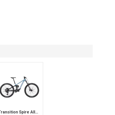
Transition Spire Alloy Eagle 70, Violet