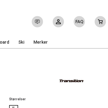
FAQ
Logg inn
Ofte stilte spørsmål
board
Ski
Merker
Størrelser
XL