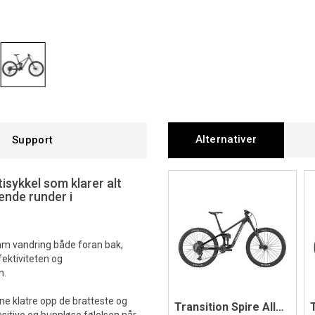
Alternativer
Support
isykkel som klarer alt
vende runder i
mm vandring både foran bak,
ektiviteten og
n.
ne klatre opp de bratteste og
Transition Spire Alloy Eagle 70, Black