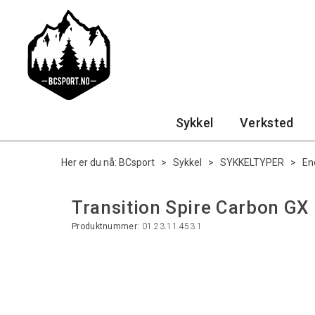
Sykkel
Verksted
Her er du nå:
BCsport
>
Sykkel
>
SYKKELTYPER
>
En
Transition Spire Carbon GX
Produktnummer:
01.23.11.453.1