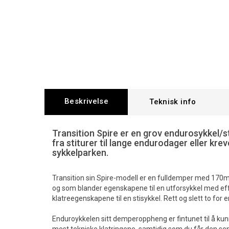
Beskrivelse
Teknisk info
Transition Spire er en grov endurosykkel/st
fra stiturer til lange endurodager eller kre
sykkelparken.
Transition sin Spire-modell er en fulldemper med 170
og som blander egenskapene til en utforsykkel med eff
klatreegenskapene til en stisykkel. Rett og slett to for e
Enduroykkelen sitt demperoppheng er fintunet til å kun