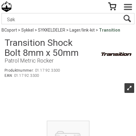
BCsport
>
Sykkel
>
SYKKELDELER
>
Lager/link-kit
>
Transition
Transition Shock
Bolt 8mm x 50mm
Patrol Metric Rocker
Produktnummer:
01.17.92.3300
EAN:
01.17.92.3300