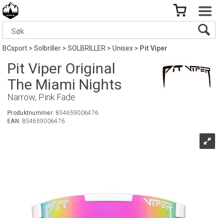
BCsport
>
Solbriller
>
SOLBRILLER
>
Unisex
>
Pit Viper
Pit Viper Original
The Miami Nights
Narrow, Pink Fade
Produktnummer:
854659006476
EAN:
854659006476