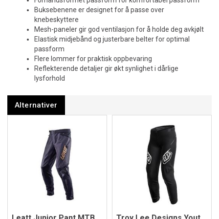
Forhåndsformet passform for komfortabel passform
Buksebenene er designet for å passe over
knebeskyttere
Mesh-paneler gir god ventilasjon for å holde deg avkjølt
Elastisk midjebånd og justerbare belter for optimal
passform
Flere lommer for praktisk oppbevaring
Reflekterende detaljer gir økt synlighet i dårlige
lysforhold
Alternativer
Leatt Junior Pant MTB Gravity 4.0, Black
Troy Lee Designs Youth Sprint Pant