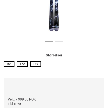
Størrelser
164
172
180
Veil.:
7 999,00 NOK
Inkl. mva