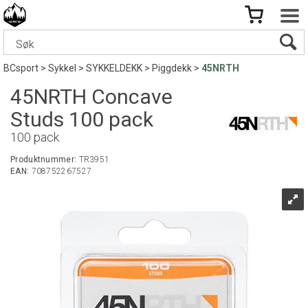
BCsport
>
Sykkel
>
SYKKELDEKK
>
Piggdekk
>
45NRTH
45NRTH Concave
Studs 100 pack
100 pack
Produktnummer:
TR3951
EAN:
708752267527